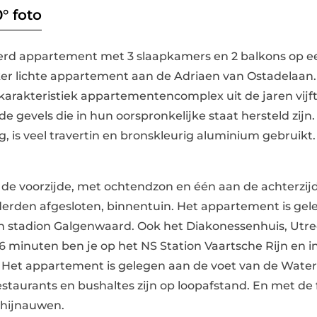
° foto
erd appartement met 3 slaapkamers en 2 balkons op e
ekker lichte appartement aan de Adriaen van Ostadelaa
 karakteristiek appartementencomplex uit de jaren vij
e gevels die in hun oorspronkelijke staat hersteld zij
, is veel travertin en bronskleurig aluminium gebruikt. 
n de voorzijde, met ochtendzon en één aan de achterz
derden afgesloten, binnentuin. Het appartement is gel
stadion Galgenwaard. Ook het Diakonessenhuis, Utre
 6 minuten ben je op het NS Station Vaartsche Rijn en i
. Het appartement is gelegen aan de voet van de Water
estaurants en bushaltes zijn op loopafstand. En met de f
hijnauwen.