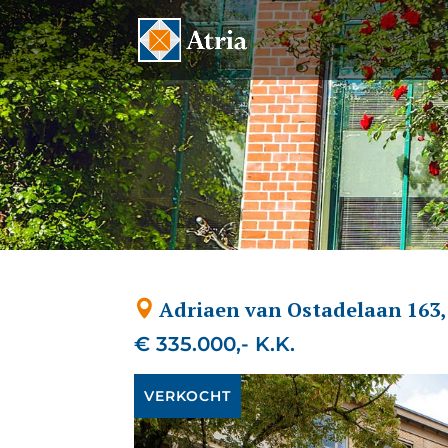
Adriaen van Ostadelaan 163,
€ 335.000,- K.K.
VERKOCHT