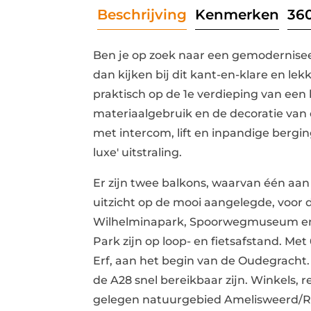
Beschrijving
Kenmerken
360
Ben je op zoek naar een gemodernise
dan kijken bij dit kant-en-klare en l
praktisch op de 1e verdieping van een
materiaalgebruik en de decoratie van d
met intercom, lift en inpandige berging
luxe' uitstraling.
Er zijn twee balkons, waarvan één aa
uitzicht op de mooi aangelegde, voor 
Wilhelminapark, Spoorwegmuseum en 
Park zijn op loop- en fietsafstand. Met
Erf, aan het begin van de Oudegracht
de A28 snel bereikbaar zijn. Winkels, r
gelegen natuurgebied Amelisweerd/R