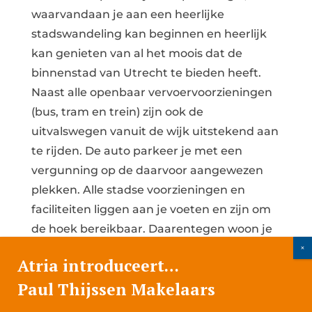
waarvandaan je aan een heerlijke
stadswandeling kan beginnen en heerlijk
kan genieten van al het moois dat de
binnenstad van Utrecht te bieden heeft.
Naast alle openbaar vervoervoorzieningen
(bus, tram en trein) zijn ook de
uitvalswegen vanuit de wijk uitstekend aan
te rijden. De auto parkeer je met een
vergunning op de daarvoor aangewezen
plekken. Alle stadse voorzieningen en
faciliteiten liggen aan je voeten en zijn om
de hoek bereikbaar. Daarentegen woon je
hier verrassend rustig met een vrij en groen
Atria introduceert…
uitzicht aan de achterzijde.
Paul Thijssen Makelaars
De woning: