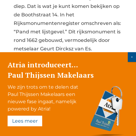
diep. Dat is wat je kunt komen bekijken op
de Boothstraat 14. In het
Rijksmonumentenregister omschreven als:
“Pand met lijstgevel.” Dit rijksmonument is
rond 1662 gebouwd, vermoedelijk door
metselaar Geurt Dircksz van Es.
LET OP: het officiële woonoppervlakte
Atria introduceert…
bedraagt 87 m2, maar dat is exclusief de
Paul Thijssen Makelaars
souterrain/kelderruimte van 25 m2 met een
We zijn trots om te delen dat
hoogte van circa 1,95 meter. Het souterrain
Paul Thijssen Makelaars een
is in gebruik als slaap/logeerkamer en
nieuwe fase ingaat, namelijk
royale was/bergruimte.
powered by Atria!
Lees meer
Lees meer
© Atria Makelaardij. Alle rechten