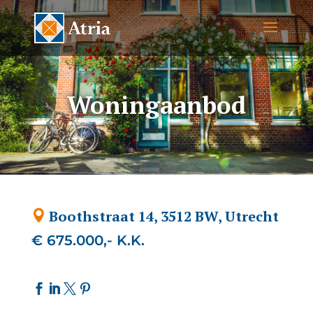
Woningaanbod
Boothstraat 14, 3512 BW, Utrecht
€ 675.000,- K.K.