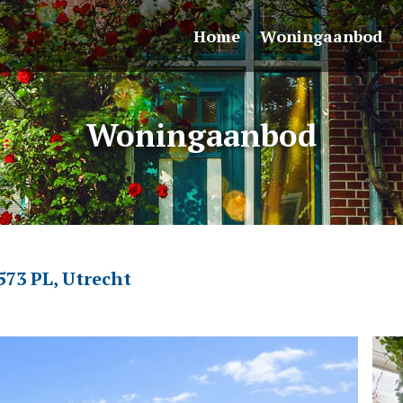
Home
Woningaanbod
Woningaanbod
573 PL, Utrecht