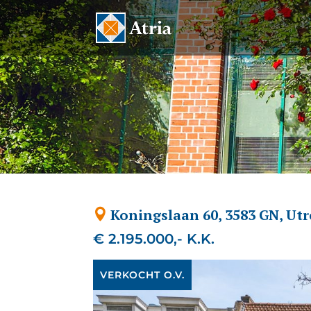
Koningslaan 60, 3583 GN, Utr
€ 2.195.000,- K.K.
VERKOCHT O.V.