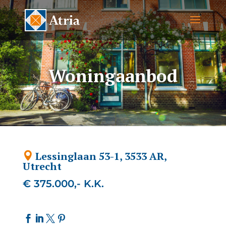
Woningaanbod
Lessinglaan 53-1, 3533 AR,
Utrecht
€ 375.000,- K.K.