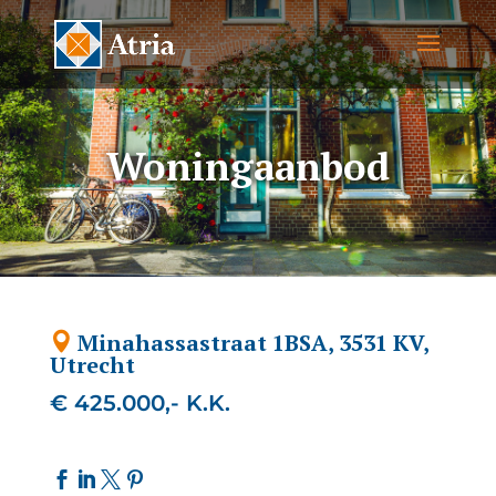
Woningaanbod
Minahassastraat 1BSA, 3531 KV,
Utrecht
€ 425.000,- K.K.