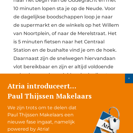
naar het begin van de Oudegracht en met
10 minuten lopen sta je op de Neude. Voor
de dagelijkse boodschappen loop je naar
de supermarkt en de winkels op het Willem
van Noortplein, of naar de Merelstraat. Het
is 5 minuten fietsen naar het Centraal
Station en de bushalte vind je om de hoek.
Daarnaast zijn de snelwegen hiervandaan
vlot bereikbaar en zijn er altijd voldoende
oplaad- en parkeerplekken in de directe
omgeving van het huis. Het fijne van dit
Atria introduceert…
stukje is nog dat dit deel van de straat
Paul Thijssen Makelaars
vanwege een verkeerspaaltje boven de
We zijn trots om te delen dat
Koekoeksvaart, enkele huizen verderop,
Paul Thijssen Makelaars een
niet toegankelijk is voor doorgaand verkeer
nieuwe fase ingaat, namelijk
en daarom zeer autoluw.
powered by Atria!