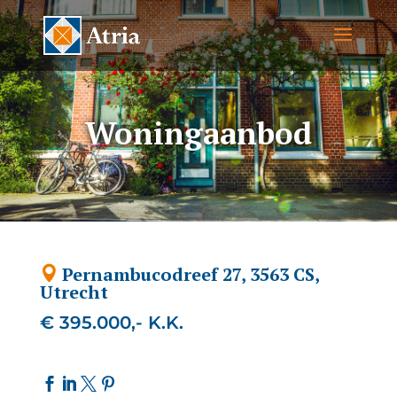
Woningaanbod
Pernambucodreef 27, 3563 CS,
Utrecht
€ 395.000,- K.K.