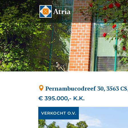
Pernambucodreef 30, 3563 CS
€ 395.000,- K.K.
VERKOCHT O.V.