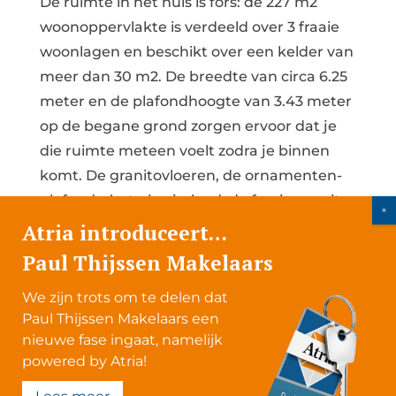
De ruimte in het huis is fors: de 227 m2
woonoppervlakte is verdeeld over 3 fraaie
woonlagen en beschikt over een kelder van
meer dan 30 m2. De breedte van circa 6.25
meter en de plafondhoogte van 3.43 meter
op de begane grond zorgen ervoor dat je
die ruimte meteen voelt zodra je binnen
komt. De granitovloeren, de ornamenten-
plafonds, het glas-in-lood, de fraaie ensuite
en de oude paneeldeuren… je vindt het hier
Atria introduceert…
allemaal nog. Koppel de grote ruimte aan
Paul Thijssen Makelaars
de 6 aanwezige slaapkamers, de 2
We zijn trots om te delen dat
badkamers en de tuin van circa 7 x 7 meter
Paul Thijssen Makelaars een
en dan weet je dat je hier een optimaal
nieuwe fase ingaat, namelijk
gezinshuis aantreft op een top plek.
powered by Atria!
Lees meer