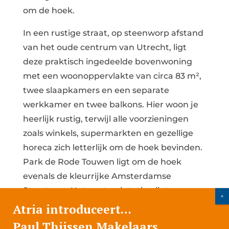
om de hoek.
In een rustige straat, op steenworp afstand
van het oude centrum van Utrecht, ligt
deze praktisch ingedeelde bovenwoning
met een woonoppervlakte van circa 83 m²,
twee slaapkamers en een separate
werkkamer en twee balkons. Hier woon je
heerlijk rustig, terwijl alle voorzieningen
zoals winkels, supermarkten en gezellige
horeca zich letterlijk om de hoek bevinden.
Park de Rode Touwen ligt om de hoek
evenals de kleurrijke Amsterdamse
Straatweg. Het centraal station ligt op
enkele minuutjes fietsen en na ongeveer 5
Atria introduceert…
minuten fietsen sta je op de Neude! De
Paul Thijssen Makelaars