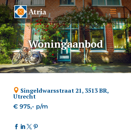
Woningaanbod
Singeldwarsstraat 21, 3513 BR,
Utrecht
€ 975,- p/m