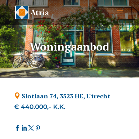
Woningaanbod
Slotlaan 74, 3523 HE, Utrecht
€ 440.000,- K.K.