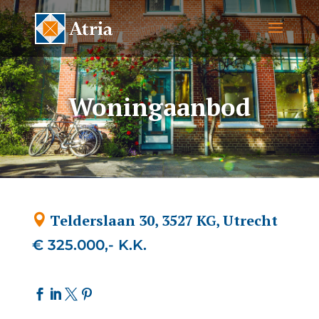
Woningaanbod
Telderslaan 30, 3527 KG, Utrecht
€ 325.000,- K.K.