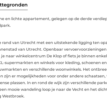
attegronden
ime en lichte appartement, gelegen op de derde verdie
lpark.
e rand van Utrecht met een uitstekende ligging ten opz
innenstad van Utrecht. Openbaar vervoervoorzieningen (
 je naar winkelcentrum De Klop of fiets je binnen enk
XL-supermarkten en winkels voor kleding, schoenen en
bouwmarkten en verschillende woonwinkels. Het ontbree
len zijn er mogelijkheden voor onder andere schaatsen
nse plassen. In en rond de wijk zijn verschillende parke
een mooie wandeling loop je naar de Vecht en het dicht
ng Westbroek.