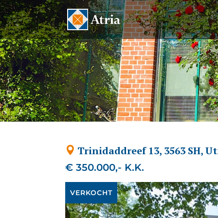
Trinidaddreef 13, 3563 SH, U
€ 350.000,- K.K.
VERKOCHT