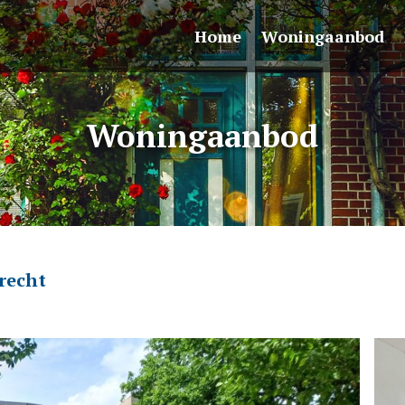
Home
Woningaanbod
Woningaanbod
trecht