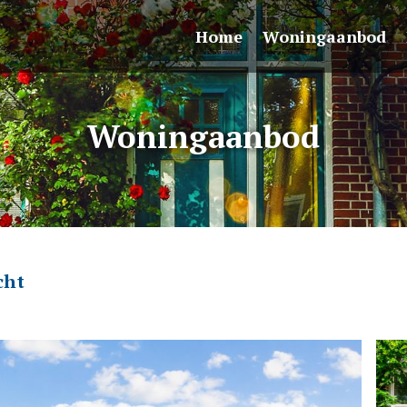
Home
Woningaanbod
Woningaanbod
cht