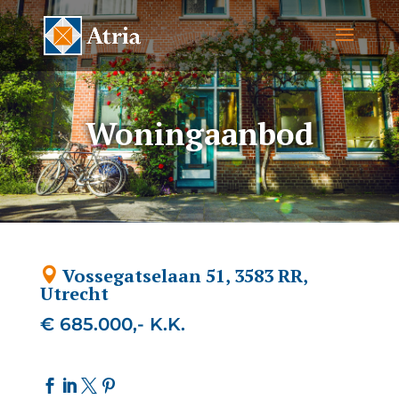
Woningaanbod
Vossegatselaan 51, 3583 RR,
Utrecht
€ 685.000,- K.K.