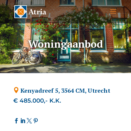
Woningaanbod
Kenyadreef 5, 3564 CM, Utrecht
€ 485.000,- K.K.