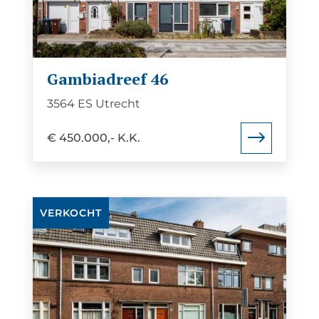
46
Gambiadreef 46
3564 ES Utrecht
€ 450.000,- K.K.
Bekijk
VERKOCHT
de
detail
pagina
van
Jan