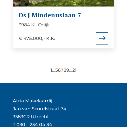
7
Ds J Mindenuslaan 7
3984 KL Odijk
€ 475.000,- K.K.
1
…
5
6
7
8
9
…
21
Atria Makelaardij
Jan van Scorelstraat 74
3583CR Utrecht
T
030 – 234 04 34