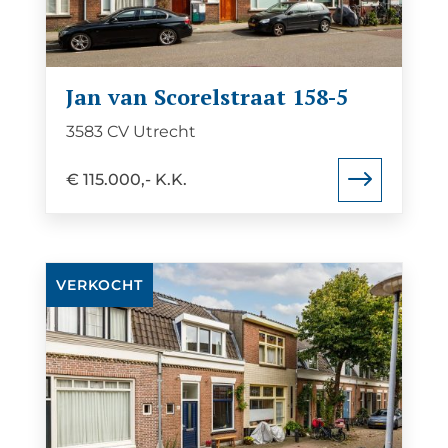
van
Scorelstraat
158-
Jan van Scorelstraat 158-5
5
3583 CV Utrecht
€ 115.000,- K.K.
Bekijk
VERKOCHT
de
detail
pagina
van
Frederikastraat
18