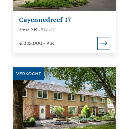
Cayennedreef 17
3563 SB Utrecht
€ 325.000,- K.K.
Bekijk
VERKOCHT
de
detail
pagina
van
Ds
J
Mindenuslaan