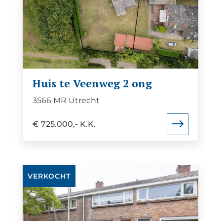
van
Huis
te
Veenweg
2
Huis te Veenweg 2 ong
ong
3566 MR Utrecht
€ 725.000,- K.K.
Bekijk
VERKOCHT
de
detail
pagina