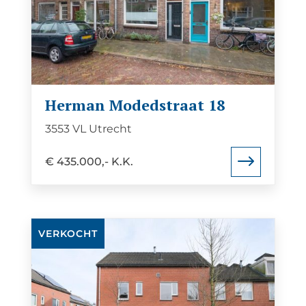
van
Herman
Modedstraat
18
Herman Modedstraat 18
3553 VL Utrecht
€ 435.000,- K.K.
Bekijk
VERKOCHT
de
detail
pagina
van