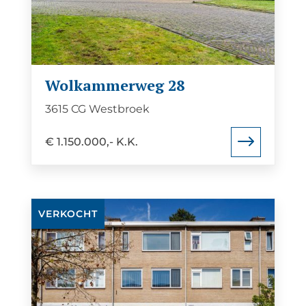
Wolkammerweg
28
Wolkammerweg 28
3615 CG Westbroek
€ 1.150.000,- K.K.
Bekijk
VERKOCHT
de
detail
pagina
van
Gambiadreef