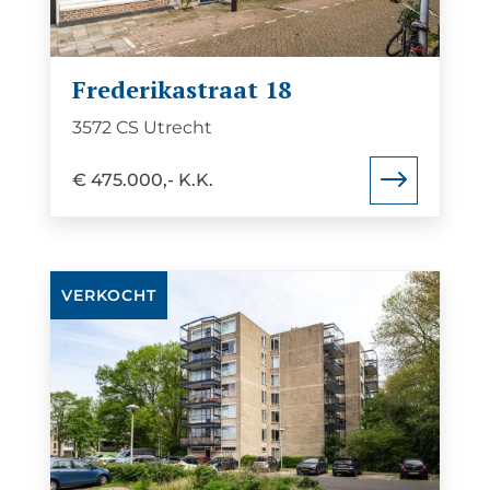
Frederikastraat 18
3572 CS Utrecht
€ 475.000,- K.K.
Bekijk
VERKOCHT
de
detail
pagina
van
Cayennedreef
17