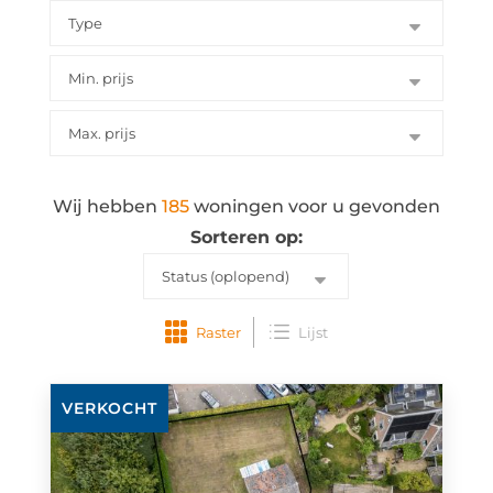
Wij hebben
185
woningen voor u gevonden
Sorteren op:
Raster
Lijst
Bekijk
VERKOCHT
de
detail
pagina