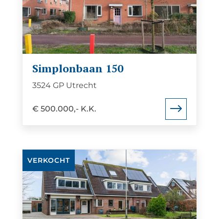
Simplonbaan
150
Simplonbaan 150
3524 GP Utrecht
€ 500.000,- K.K.
Bekijk
VERKOCHT
de
detail
pagina
van